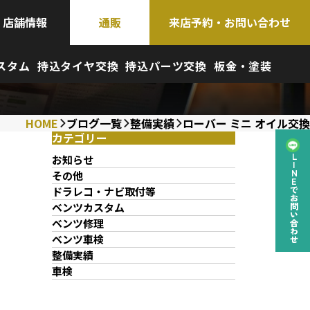
店舗情報
通販
来店予約・お問い合わせ
スタム
持込タイヤ交換
持込パーツ交換
板金・塗装
HOME
ブログ一覧
整備実績
ローバー ミニ オイル交換
カテゴリー
お知らせ
LINEでお問い合わせ
その他
ドラレコ・ナビ取付等
ベンツカスタム
ベンツ修理
ベンツ車検
整備実績
車検