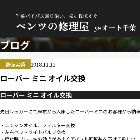
千葉バイパス通り沿い、松ヶ丘ICすぐ
ベンツの修理屋
ysオート千葉
ブログ
整備実績
2018.11.11
ローバー ミニ オイル交換
ローバー ミニ オイル交換
先日レッカーにて麻布から入庫したローバーミニのお客様から納
・エンジンオイル、フィルター交換
・左右ベッドライトバルブ交換
・停止時ブレーキの効きがあまくアイドル回転数を下げて欲しい