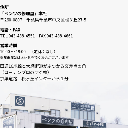
住所
「ベンツの修理屋」本社
〒260-0807 千葉県千葉市中央区松ケ丘27-5
電話・FAX
TEL.043-488-4551 FAX.043-488-4661
営業時間
10:00 〜 19:00 （定休：なし）
※年末年始はお休みを頂く場合がございます
国道16線線と大網街道がぶつかる交差点の角
（コーナンプロのすぐ横）
京葉道路 松ヶ丘インターから１分