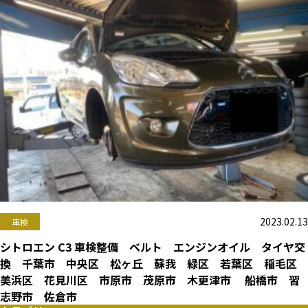
2023.02.13
車検
シトロエン C3 車検整備 ベルト エンジンオイル タイヤ交
換 千葉市 中央区 松ヶ丘 蘇我 緑区 若葉区 稲毛区
美浜区 花見川区 市原市 茂原市 木更津市 船橋市 習
志野市 佐倉市