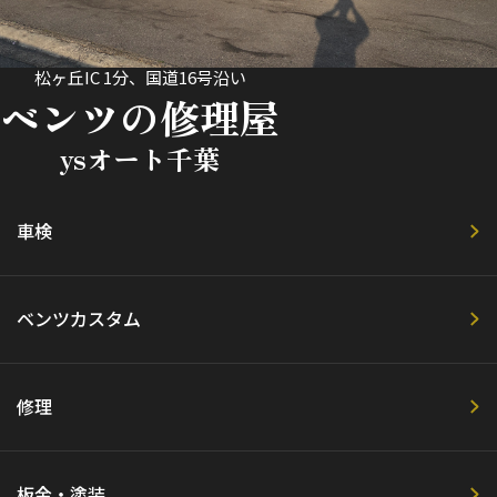
松ヶ丘IC 1分、国道16号沿い
ベンツの修理屋
ysオート千葉
車検
ベンツカスタム
修理
板金・塗装