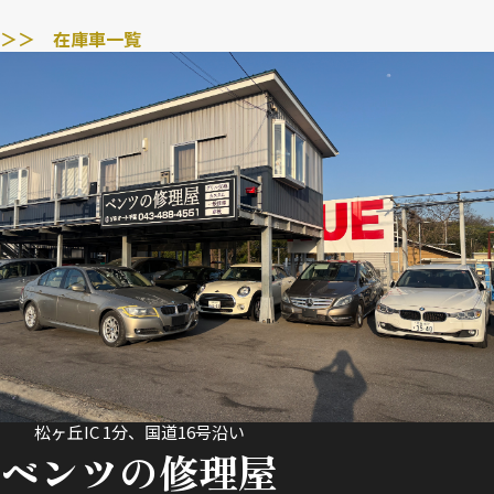
＞＞ 在庫車一覧
松ヶ丘IC 1分、国道16号沿い
ベンツの修理屋