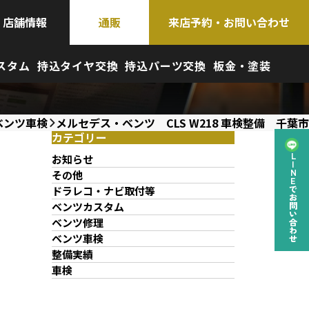
店舗情報
通販
来店予約・お問い合わせ
スタム
持込タイヤ交換
持込パーツ交換
板金・塗装
ベンツ車検
メルセデス・ベンツ CLS W218 車検整備 千葉市
カテゴリー
お知らせ
LINEでお問い合わせ
その他
ドラレコ・ナビ取付等
ベンツカスタム
ベンツ修理
ベンツ車検
整備実績
車検