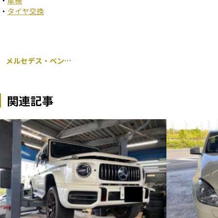
・
車検
・
タイヤ交換
メルセデス・ベンツ W205 Cクラス H&R 持ち込み ダウンサス交換
関連記事