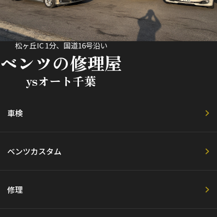
松ヶ丘IC 1分、国道16号沿い
ベンツの修理屋
ysオート千葉
車検
ベンツカスタム
修理