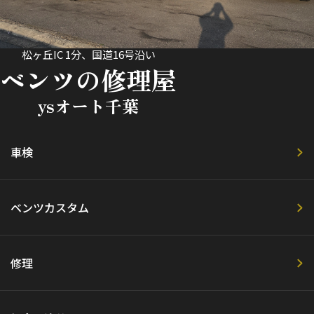
松ヶ丘IC 1分、国道16号沿い
ベンツの修理屋
ysオート千葉
車検
ベンツカスタム
修理