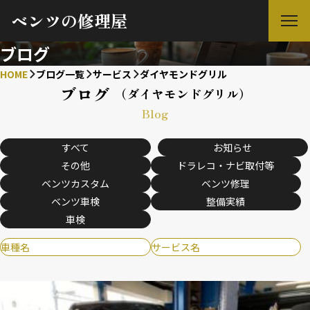
ベンツの修理屋
ブログ
HOME
ブログ一覧
サービス
ダイヤモンドグリル
ブログ
（ダイヤモンドグリル）
Blog
すべて
お知らせ
その他
ドラレコ・ナビ取付等
ベンツカスタム
ベンツ修理
ベンツ車検
整備実績
車検