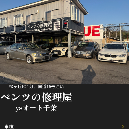
松ヶ丘IC 1分、国道16号沿い
ベンツの修理屋
ysオート千葉
車検