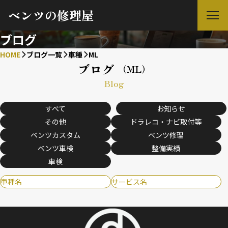
ベンツの修理屋
ブログ
HOME
ブログ一覧
車種
ML
ブログ
（ML）
Blog
すべて
お知らせ
その他
ドラレコ・ナビ取付等
ベンツカスタム
ベンツ修理
ベンツ車検
整備実績
車検