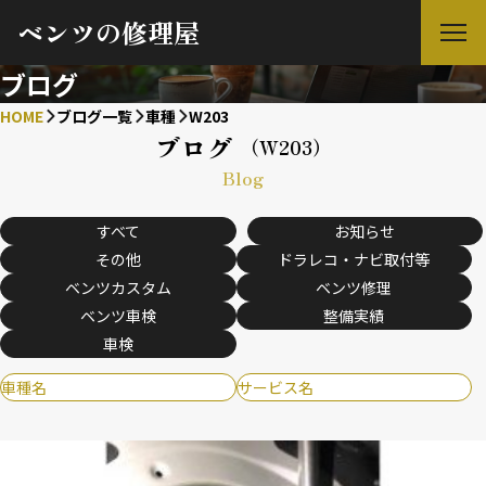
ベンツの修理屋
ブログ
HOME
ブログ一覧
車種
W203
ブログ
（W203）
Blog
すべて
お知らせ
その他
ドラレコ・ナビ取付等
ベンツカスタム
ベンツ修理
ベンツ車検
整備実績
車検