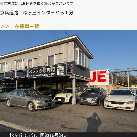
※年末年始はお休みを頂く場合がございます
京葉道路 松ヶ丘インターから１分
＞＞ 在庫車一覧
松ヶ丘IC 1分、国道16号沿い