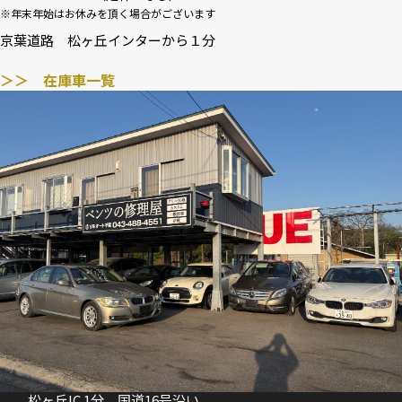
※年末年始はお休みを頂く場合がございます
京葉道路 松ヶ丘インターから１分
＞＞ 在庫車一覧
松ヶ丘IC 1分、国道16号沿い