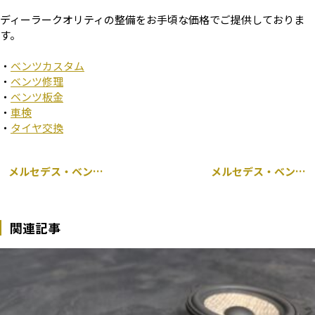
ディーラークオリティの整備をお手頃な価格でご提供しておりま
す。
・
ベンツカスタム
・
ベンツ修理
・
ベンツ板金
・
車検
・
タイヤ交換
メルセデス・ベンツ Bクラス W247 後付け アンビエントライトキット取り付け
メルセデス・ベンツ GLB X247 持ち込み 前後 ドライブレコーダー 取り付け
関連記事