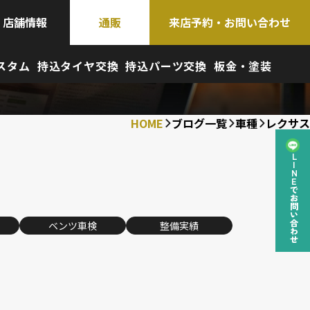
店舗情報
通販
来店予約・お問い合わせ
スタム
持込タイヤ交換
持込パーツ交換
板金・塗装
HOME
ブログ一覧
車種
レクサス
LINEでお問い合わせ
ベンツ車検
整備実績