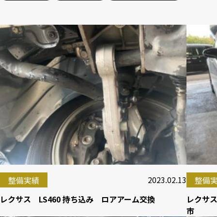
2023.02.13
整備実績
整備
レクサス LS460 持ち込み ロアアーム交換
レクサス
市