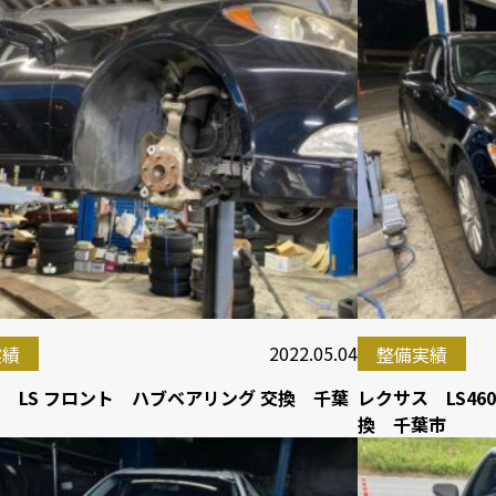
2022.05.04
実績
整備実績
 LS フロント ハブベアリング 交換 千葉
レクサス LS4
換 千葉市