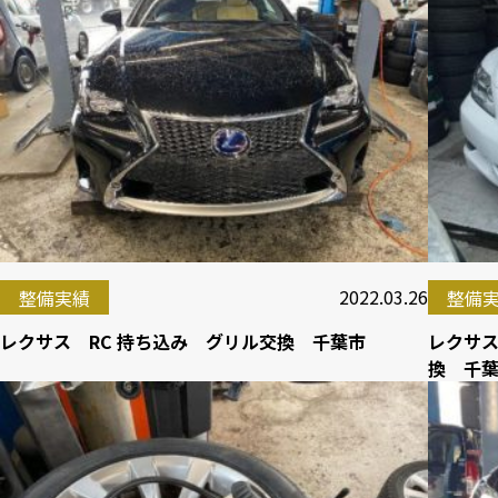
2022.03.26
整備実績
整備
レクサス RC 持ち込み グリル交換 千葉市
レクサス
換 千