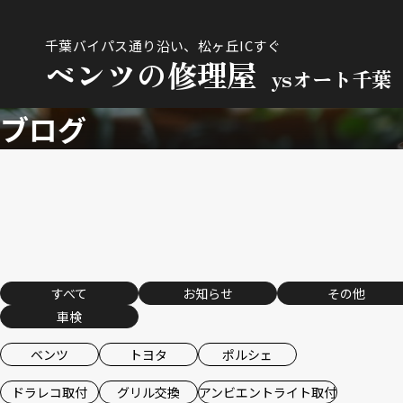
千葉バイパス通り沿い、松ヶ丘ICすぐ
ベンツの修理屋
ysオート千葉
ブログ
すべて
お知らせ
その他
車検
ベンツ
トヨタ
ポルシェ
ドラレコ取付
グリル交換
アンビエントライト取付