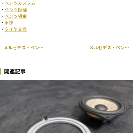
・
ベンツカスタム
・
ベンツ修理
・
ベンツ板金
・
車検
・
タイヤ交換
メルセデス・ベンツ W205 Cクラス C63 AMG エコストップ効かない 法令1年点検
メルセデス・ベンツ W177 A35 AMG パナメリカーナグリル交換
関連記事