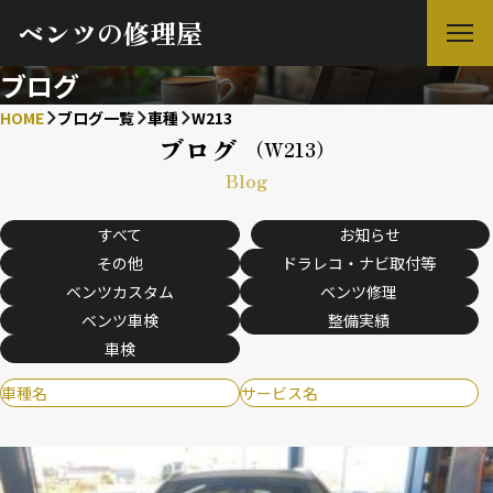
ベンツの修理屋
ブログ
HOME
ブログ一覧
車種
W213
ブログ
（W213）
Blog
すべて
お知らせ
その他
ドラレコ・ナビ取付等
ベンツカスタム
ベンツ修理
ベンツ車検
整備実績
車検