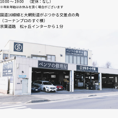
10:00 〜 19:00 （定休：なし）
※年末年始はお休みを頂く場合がございます
国道16線線と大網街道がぶつかる交差点の角
（コーナンプロのすぐ横）
京葉道路 松ヶ丘インターから１分