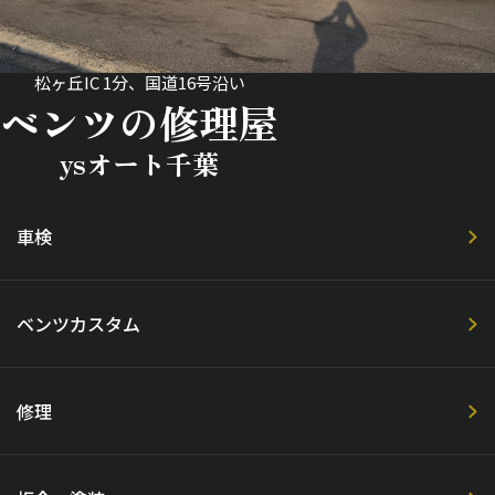
松ヶ丘IC 1分、国道16号沿い
ベンツの修理屋
ysオート千葉
車検
ベンツカスタム
修理